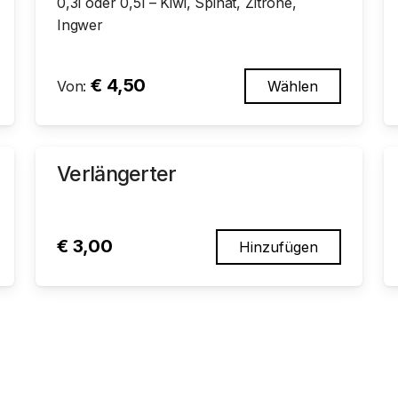
0,3l oder 0,5l –
Kiwi, Spinat, Zitrone,
Ingwer
€
4,50
Von:
Wählen
Verlängerter
€
3,00
Hinzufügen