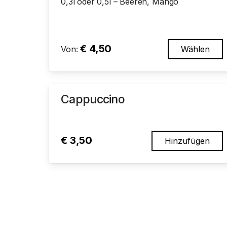
0,3l oder 0,5l – Beeren, Mango
€
4,50
Von:
Wählen
Cappuccino
€
3,50
Hinzufügen