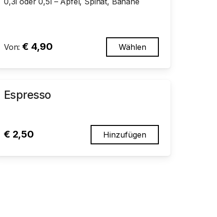
0,3l oder 0,5l – Apfel, Spinat, Banane
€
4,90
Von:
Wählen
Espresso
€
2,50
Hinzufügen